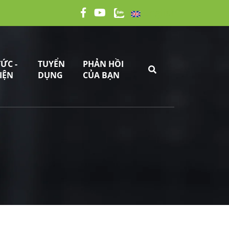
English
TỨC -
TUYỂN
PHẢN HỒI
IỆN
DỤNG
CỦA BẠN