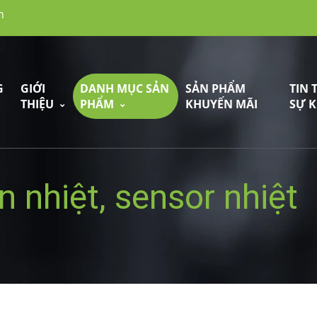
m
G
GIỚI
DANH MỤC SẢN
SẢN PHẨM
TIN 
THIỆU
PHẨM
KHUYẾN MÃI
SỰ K
n nhiệt, sensor nhiệt