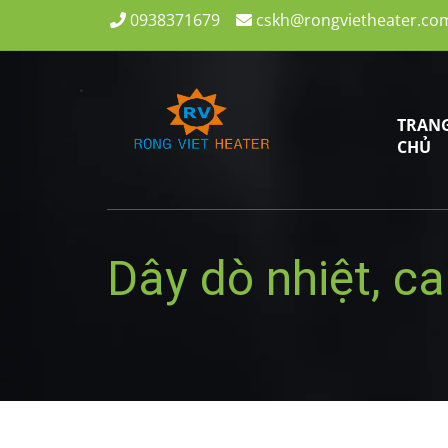
0938371679
cskh@rongvietheater.co
TRAN
CHỦ
Dây dò nhiệt, ca