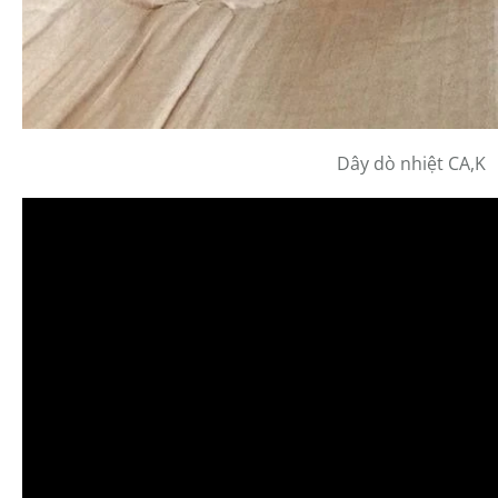
Dây dò nhiệt CA,K