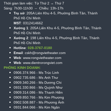
Thời gian làm việc: Từ Thứ 2 → Thứ 7
Sáng: 7h30-11h30 -- Chiều: 13h-17h
Trụ sở
: 205A Liên Khu 4-5, Phường Bình Tân, Thành
Phố Hồ Chí Minh
MST
: 0312414662
Xưởng 1
:
205A Liên Khu 4-5,
Phường Bình Tân
,
Thành
Phố Hồ Chí Minh
Xưởng 2
:
198
Liên Khu 4-5,
Phường Bình Tân
,
Thành
Phố Hồ Chí Minh
Hotline
:
028-3767-0180
Email
: cskh@rongvietheater.com
Web
:
www.rongvietheater.com
Web
:
www.dientrorongviet.com
PHÒNG KINH DOANH:
0906.374.966 - Ms Trúc Linh
0902.735.686 - Ms Anh Thư
0909.340.266 - Ms Dương Chi
0931.330.866 - Ms Quỳnh Như
0909.314.086 - Ms Thanh Hiền
0909.850.766 - Ms Kim Phượng
0902.508.887 - Ms Phương Ánh
0931.844.066 - Ms Kim Ngân