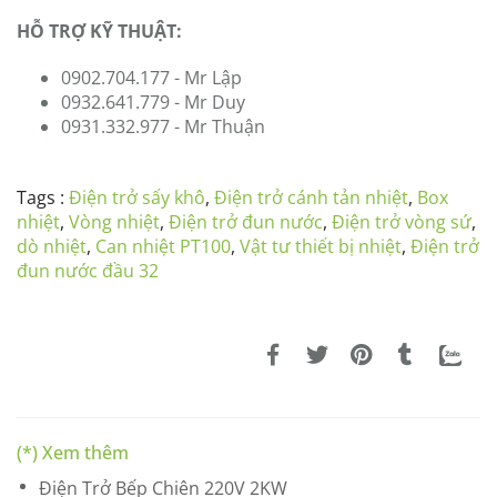
HỖ TRỢ KỸ THUẬT:
0902.704.177 - Mr Lập
0932.641.779 - Mr Duy
0931.332.977 - Mr Thuận
Tags :
Điện trở sấy khô
,
Điện trở cánh tản nhiệt
,
Box
nhiệt
,
Vòng nhiệt
,
Điện trở đun nước
,
Điện trở vòng sứ
,
dò nhiệt
,
Can nhiệt PT100
,
Vật tư thiết bị nhiệt
,
Điện trở
đun nước đầu 32
(*) Xem thêm
Điện Trở Bếp Chiên 220V 2KW