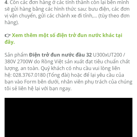
4
. Còn các đơn hàng ở các tỉnh thành còn lại bên mình
sẽ gửi hàng bằng các hình thức sau: bưu điện, các đơn
vị vận chuyển, gửi các chành xe đi tỉnh,... (tùy theo đơn
hàng).
👉
Xem thêm một số điện trở đun nước khác tại
đây.
Sản phẩm
Điện trở đun nước đầu 32
U300xUT200 /
380V 2700W
do Rồng Việt sản xuất đạt tiêu chuẩn chất
lượng, an toàn. Quý khách có nhu cầu vui lòng liên
hệ: 028.3767.0180 (Tổng đài) hoặc để lại yêu cầu của
bạn vào Form bên dưới, nhân viên phụ trách của chúng
tôi sẻ liên hệ lại với bạn ngay.