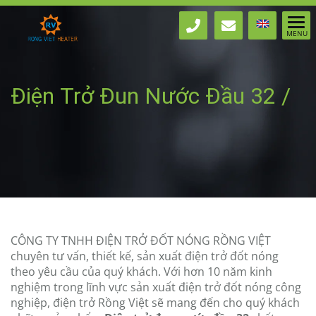
Điện Trở Đun Nước Đầu 32 /
380V - 2700W
CÔNG TY TNHH ĐIỆN TRỞ ĐỐT NÓNG RỒNG VIỆT
chuyên tư vấn, thiết kế, sản xuất điện trở đốt nóng
theo yêu cầu của quý khách. Với hơn 10 năm kinh
nghiệm trong lĩnh vực sản xuất điện trở đốt nóng công
nghiệp, điện trở Rồng Việt sẽ mang đến cho quý khách